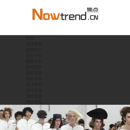
首页
全球秀场
趋势流行
流行分析
图案印花
款式图库
面料花型
杂志书籍
设计手稿
流行饰品
潮牌画册
潮社网盘