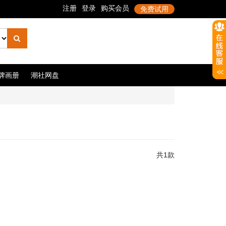
牌画册
潮社网盘
共1款