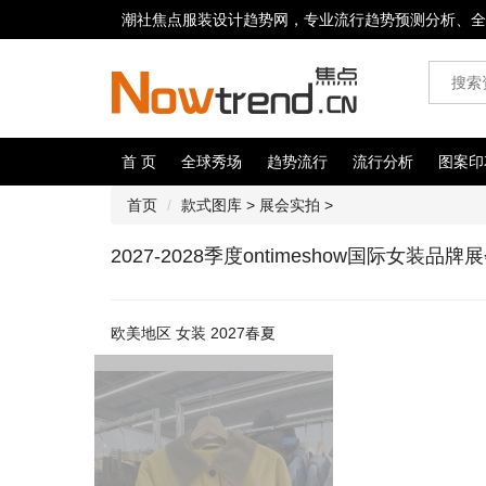
潮社焦点服装设计趋势网，专业流行趋势预测分析、全
首 页
全球秀场
趋势流行
流行分析
图案印
首页
款式图库
>
展会实拍
>
2027-2028季度ontimeshow国际女装品
欧美地区 女装 2027春夏