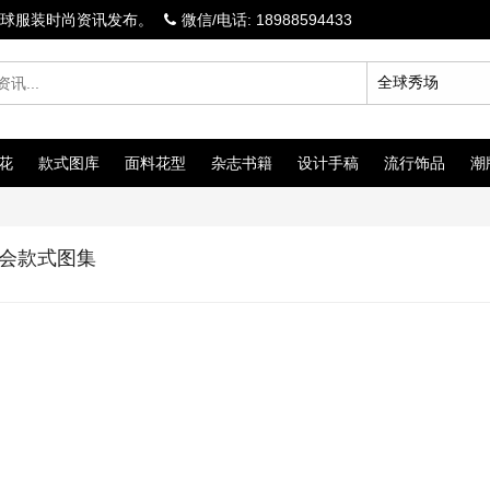
球服装时尚资讯发布。
微信/电话: 18988594433
花
款式图库
面料花型
杂志书籍
设计手稿
流行饰品
潮
牌展会款式图集