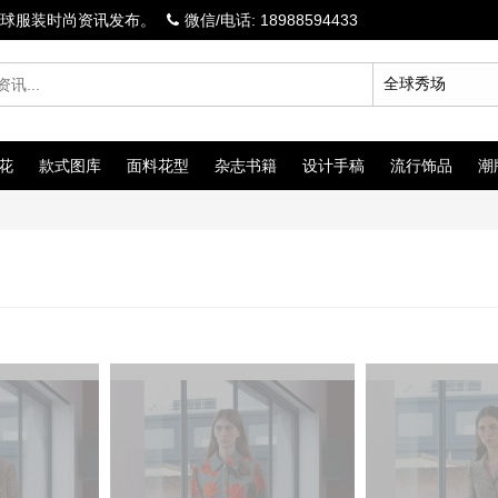
球服装时尚资讯发布。
微信/电话: 18988594433
花
款式图库
面料花型
杂志书籍
设计手稿
流行饰品
潮