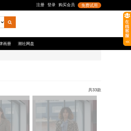
牌画册
潮社网盘
共33款