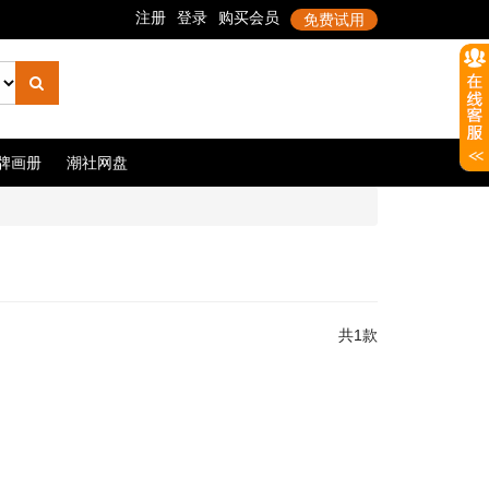
牌画册
潮社网盘
共1款