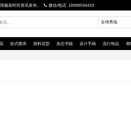
球服装时尚资讯发布。
微信/电话: 18988594433
花
款式图库
面料花型
杂志书籍
设计手稿
流行饰品
潮