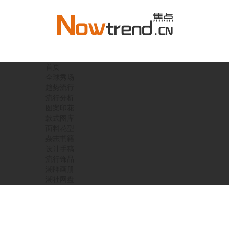
首页
全球秀场
趋势流行
流行分析
图案印花
款式图库
面料花型
杂志书籍
设计手稿
流行饰品
潮牌画册
潮社网盘