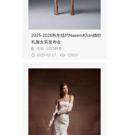
2025-2026秋冬纽约NaeemKhan婚纱
礼服女装发布会
2025-2026秋冬纽约NaeemKhan婚纱礼服
女装
2025秋冬
女装发布会
2025-02-17
15603