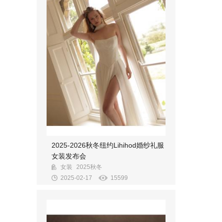
2025-2026秋冬纽约Lihihod婚纱礼服
女装发布会
2025-2026秋冬纽约Lihihod婚纱礼服女装
女装
2025秋冬
发布会
2025-02-17
15599