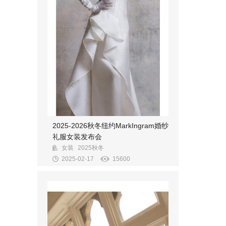
2025-2026秋冬纽约MarkIngram婚纱
礼服女装发布会
2025-2026秋冬纽约MarkIngram婚纱礼服
女装
2025秋冬
女装发布会
2025-02-17
15600