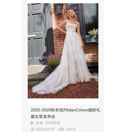
2025-2026秋冬纽约IdanCohen婚纱礼
服女装发布会
2025-2026秋冬纽约IdanCohen婚纱礼服女
女装
2025秋冬
装发布会
2025-02-07
15571