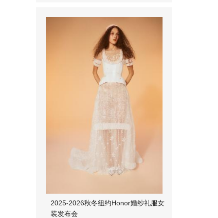
2025-2026秋冬纽约Honor婚纱礼服女
装发布会