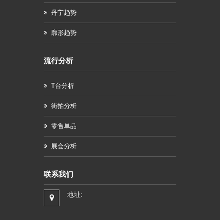
丹宁趋势
廓形趋势
流行分析
T台分析
街拍分析
零售单品
展会分析
联系我们
地址: