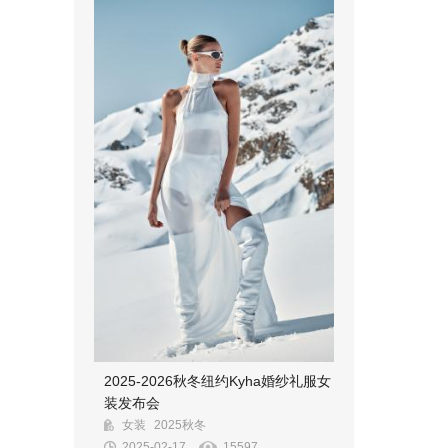
2025-2026秋冬纽约Kyha婚纱礼服女
装发布会
2025-2026秋冬纽约Kyha婚纱礼服女装发
女装
2025秋冬
布会
2025-02-17
15597