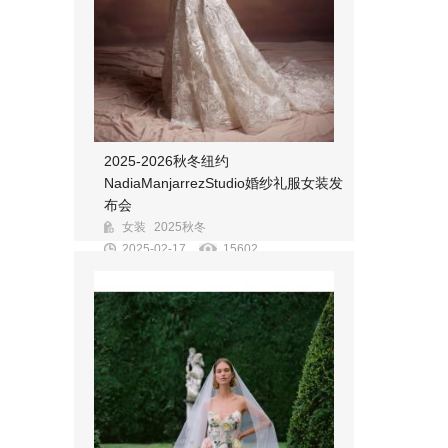
2025-2026秋冬纽约
NadiaManjarrezStudio婚纱礼服女装发
2025-2026秋冬纽约
布会
NadiaManjarrezStudio婚纱礼服女装发布
女装
2025秋冬
会
2025-02-17
15602