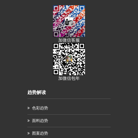
加微信客服
加微信包年
趋势解读
色彩趋势
面料趋势
图案趋势