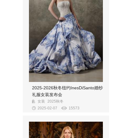
2025-2026秋冬纽约InesDiSanto婚纱
礼服女装发布会
2025-2026秋冬纽约InesDiSanto婚纱礼服
女装
2025秋冬
女装发布会
2025-02-07
15573