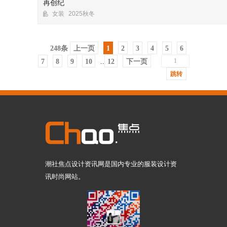
再创纪
女装
2025秋冬
248条
上一页
1
2
3
4
5
6
7
8
9
10
..
12
下一页
跳转
潮社焦点设计资讯网是国内专业的服装设计资
讯时尚网站。