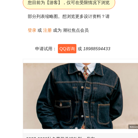
您目前为【游客】，仅可在受限情况下浏览
部分列表缩略图。想浏览更多设计资料？请
登录
或
注册
成为 潮社焦点会员
申请试用：
QQ咨询
或
18988594433