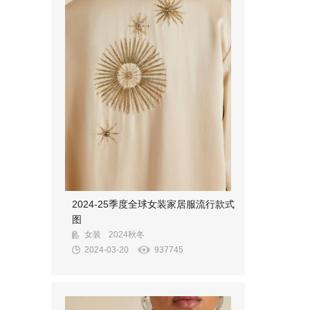
2024-25季度全球女装家居服流行款式
收缩
图
2024-25季度全球女装家居服流行款式图
女装
2024秋冬
2024-03-20
937745