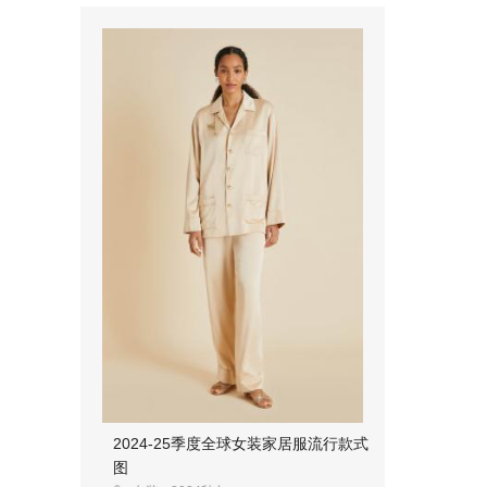
2024-25季度全球女装家居服流行款式
图
2024-25季度全球女装家居服流行款式图