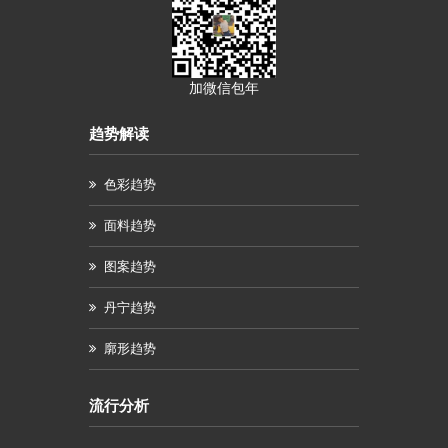
加微信包年
趋势解读
色彩趋势
面料趋势
图案趋势
丹宁趋势
廓形趋势
流行分析