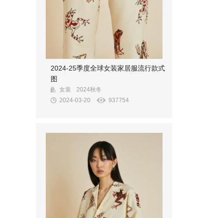
2024-25季度全球女装家居服流行款式
图
2024-25季度全球女装家居服流行款式图
女装
2024秋冬
2024-03-20
937754