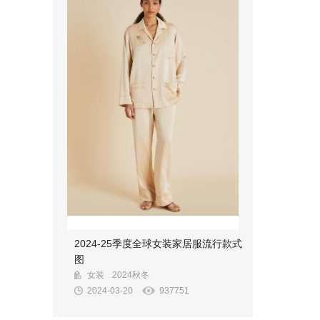
2024-25季度全球女装家居服流行款式
图
2024-25季度全球女装家居服流行款式图
女装
2024秋冬
2024-03-20
937751