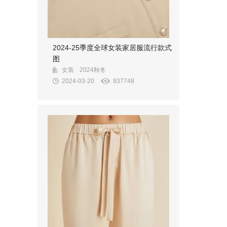
2024-25季度全球女装家居服流行款式
图
2024-25季度全球女装家居服流行款式图
女装
2024秋冬
2024-03-20
937748