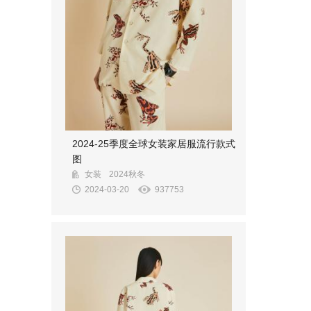
2024-25季度全球女装家居服流行款式
图
2024-25季度全球女装家居服流行款式图
女装
2024秋冬
2024-03-20
937753