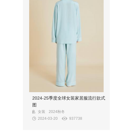
2024-25季度全球女装家居服流行款式
图
2024-25季度全球女装家居服流行款式图
女装
2024秋冬
2024-03-20
937738