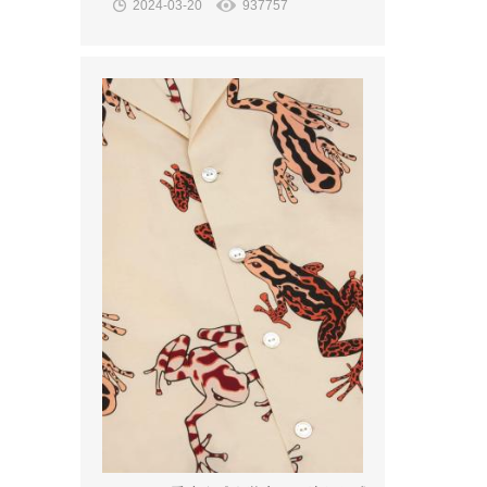
2024-03-20
937757