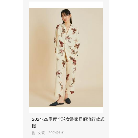
2024-25季度全球女装家居服流行款式
图
2024-25季度全球女装家居服流行款式图
女装
2024秋冬