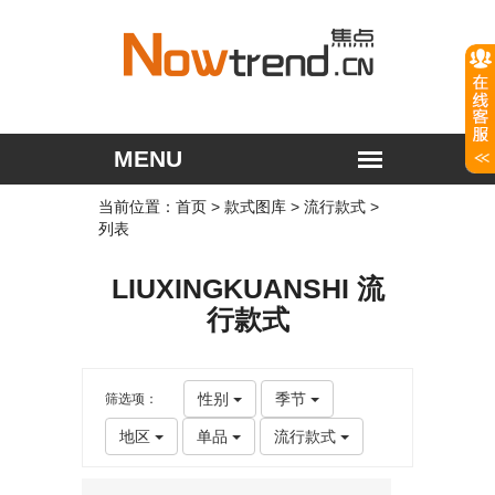
当前位置：
首页
>
款式图库
>
流行款式
>
列表
LIUXINGKUANSHI 流
行款式
性别
季节
筛选项：
地区
单品
流行款式