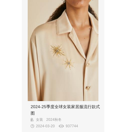
2024-25季度全球女装家居服流行款式
图
2024-25季度全球女装家居服流行款式图
女装
2024秋冬
2024-03-20
937744