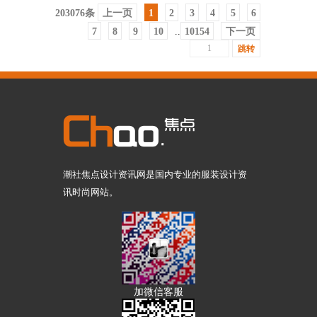
203076条
上一页
1
2
3
4
5
6
7
8
9
10
..
10154
下一页
跳转
潮社焦点设计资讯网是国内专业的服装设计资
讯时尚网站。
加微信客服