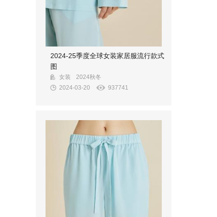
2024-25季度全球女装家居服流行款式
图
2024-25季度全球女装家居服流行款式图
女装
2024秋冬
2024-03-20
937741