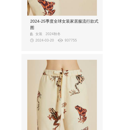
2024-25季度全球女装家居服流行款式
图
2024-25季度全球女装家居服流行款式图
女装
2024秋冬
2024-03-20
937755