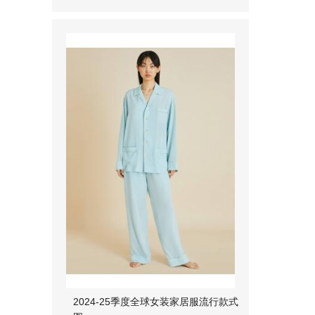
2024-25季度全球女装家居服流行款式