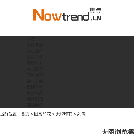
首页
全球秀场
趋势流行
流行分析
图案印花
款式图库
面料花型
杂志书籍
设计手稿
流行饰品
潮牌画册
潮社网盘
当前位置：
首页
>
图案印花
>
大牌印花
> 列表
大图浏览需