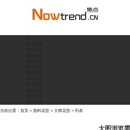
首页
全球秀场
趋势流行
流行分析
图案印花
款式图库
面料花型
杂志书籍
设计手稿
流行饰品
潮牌画册
潮社网盘
当前位置：
首页
>
面料花型
>
大牌花型
> 列表
大图浏览需