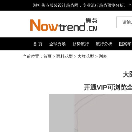
潮社焦点服装设计趋势网，专业流行趋势预测分析、全
首 页
全球秀场
趋势流行
流行分析
图案印
当前位置：
首页
>
面料花型
>
大牌花型
> 列表
大
开通VIP可浏