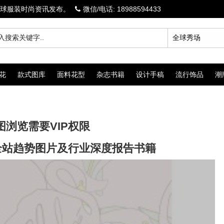
球服装时尚资讯发布。
微信/电话: 18988594433
花
款式图库
面料花型
杂志书籍
设计手稿
流行饰品
潮
图浏览需要VIP权限
览全站趋势图片及行业深度报告书籍