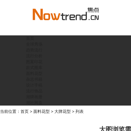
首页
全球秀场
趋势流行
流行分析
图案印花
款式图库
面料花型
杂志书籍
设计手稿
流行饰品
潮牌画册
潮社网盘
当前位置：
首页
>
面料花型
>
大牌花型
> 列表
大图浏览需