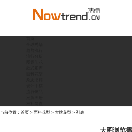
首页
全球秀场
趋势流行
流行分析
图案印花
款式图库
面料花型
杂志书籍
设计手稿
流行饰品
潮牌画册
潮社网盘
当前位置：
首页
>
面料花型
>
大牌花型
> 列表
大图浏览需