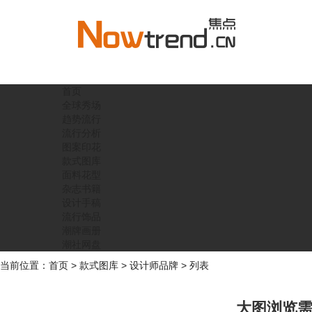
首页
全球秀场
趋势流行
流行分析
图案印花
款式图库
面料花型
杂志书籍
设计手稿
流行饰品
潮牌画册
潮社网盘
当前位置：
首页
>
款式图库
>
设计师品牌
> 列表
大图浏览需