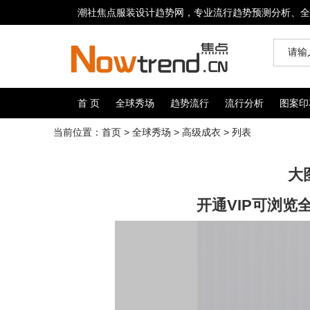
潮社焦点服装设计趋势网，专业流行趋势预测分析、全
首 页
全球秀场
趋势流行
流行分析
图案印
当前位置：
首页
>
全球秀场
>
高级成衣
> 列表
大
开通VIP可浏