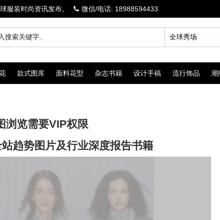
球服装时尚资讯发布。
微信/电话: 18988594433
花
款式图库
面料花型
杂志书籍
设计手稿
流行饰品
潮
图浏览需要VIP权限
览全站趋势图片及行业深度报告书籍