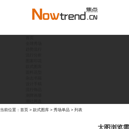
首页
全球秀场
趋势流行
流行分析
图案印花
款式图库
面料花型
杂志书籍
设计手稿
流行饰品
潮牌画册
潮社网盘
当前位置：
首页
>
款式图库
>
秀场单品
> 列表
大图浏览需