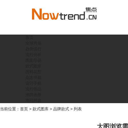
首页
全球秀场
趋势流行
流行分析
图案印花
款式图库
面料花型
杂志书籍
设计手稿
流行饰品
潮牌画册
潮社网盘
当前位置：
首页
>
款式图库
>
品牌款式
> 列表
大图浏览需