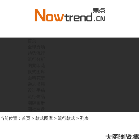
首页
全球秀场
趋势流行
流行分析
图案印花
款式图库
面料花型
杂志书籍
设计手稿
流行饰品
潮牌画册
潮社网盘
当前位置：
首页
>
款式图库
>
流行款式
> 列表
大图浏览需