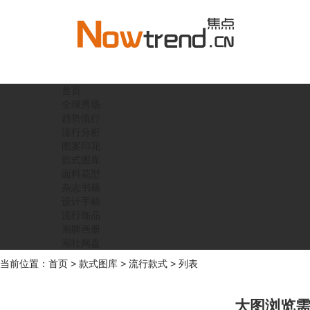
首页
全球秀场
趋势流行
流行分析
图案印花
款式图库
面料花型
杂志书籍
设计手稿
流行饰品
潮牌画册
潮社网盘
当前位置：
首页
>
款式图库
>
流行款式
> 列表
大图浏览需