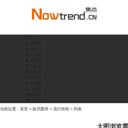
首页
全球秀场
趋势流行
流行分析
图案印花
款式图库
面料花型
杂志书籍
设计手稿
流行饰品
潮牌画册
潮社网盘
当前位置：
首页
>
款式图库
>
流行街拍
> 列表
大图浏览需