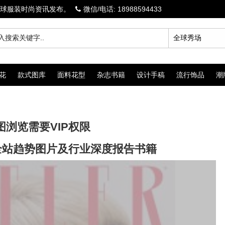
球服装时尚资讯发布。
微信/电话: 18988594433
花
款式图库
面料花型
杂志书籍
设计手稿
流行饰品
潮
图浏览需要VIP权限
览全站趋势图片及行业深度报告书籍