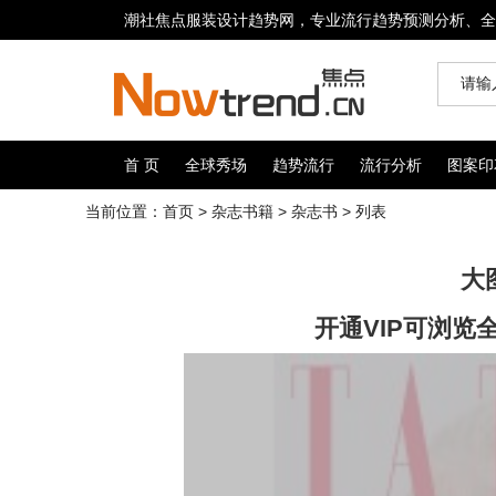
潮社焦点服装设计趋势网，专业流行趋势预测分析、全
首 页
全球秀场
趋势流行
流行分析
图案印
当前位置：
首页
>
杂志书籍
>
杂志书
> 列表
大
开通VIP可浏