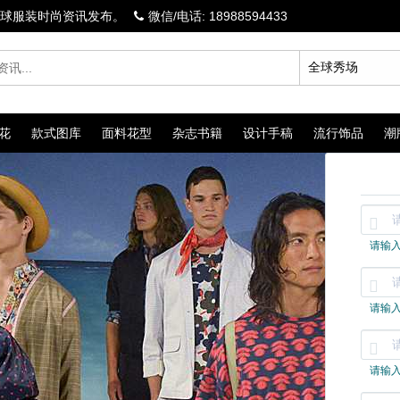
球服装时尚资讯发布。
微信/电话: 18988594433
花
款式图库
面料花型
杂志书籍
设计手稿
流行饰品
潮

请输

请输

请输